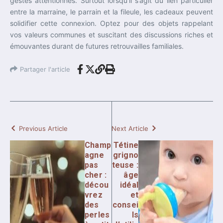
gestes attentionnés. Surtout lorsqu’il s’agit du lien particulier
entre la marraine, le parrain et la fileule, les cadeaux peuvent
solidifier cette connexion. Optez pour des objets rappelant
vos valeurs communes et suscitant des discussions riches et
émouvantes durant de futures retrouvailles familiales.
Partager l'article
Previous Article
Next Article
Champ
Tétine
agne
grigno
pas
teuse :
cher :
âge
décou
idéal
vrez
et
des
consei
perles
ls