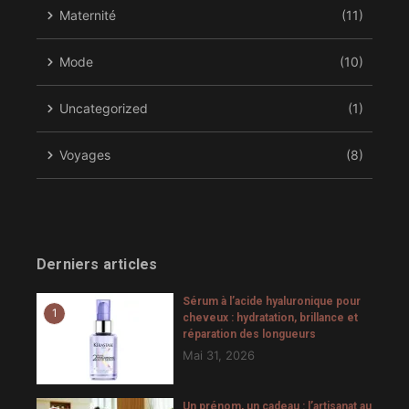
Maternité
(11)
Mode
(10)
Uncategorized
(1)
Voyages
(8)
Derniers articles
Sérum à l’acide hyaluronique pour
1
cheveux : hydratation, brillance et
réparation des longueurs
Mai 31, 2026
Un prénom, un cadeau : l’artisanat au