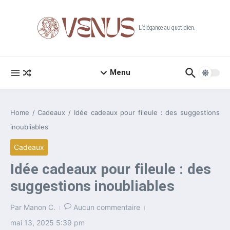
Aller au contenu
L’élégance au quotidien.
Menu
Home
/
Cadeaux
/
Idée cadeaux pour fileule : des suggestions
inoubliables
Cadeaux
Idée cadeaux pour fileule : des
suggestions inoubliables
Par
Manon C.
Aucun commentaire
mai 13, 2025
5:39 pm