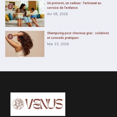
Un prénom, un cadeau : l’artisanat au
2
service de l’enfance
Avr 08, 2026
Shampoing pour cheveux gras : solutions
3
et conseils pratiques
Mar 23, 2026