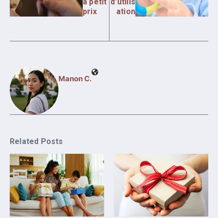
à petit
d’utilis
prix
ation
Manon C.
Related Posts